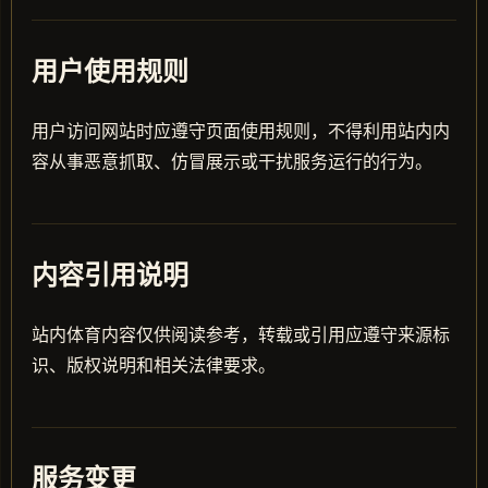
用户使用规则
用户访问网站时应遵守页面使用规则，不得利用站内内
容从事恶意抓取、仿冒展示或干扰服务运行的行为。
内容引用说明
站内体育内容仅供阅读参考，转载或引用应遵守来源标
识、版权说明和相关法律要求。
服务变更