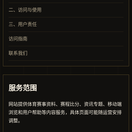
二、访问与使用
三、用户责任
访问指南
联系我们
服务范围
网站提供体育赛事资料、赛程比分、资讯专题、移动端
浏览和用户帮助等内容服务，具体页面可能随运营安排
调整。