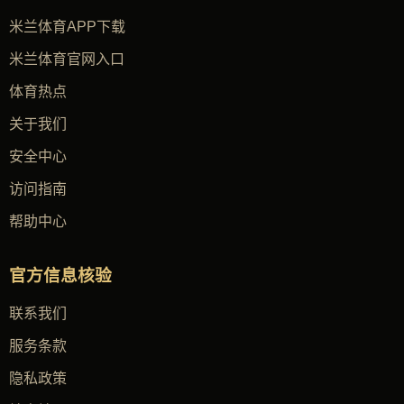
米兰体育APP下载
米兰体育官网入口
体育热点
关于我们
安全中心
访问指南
帮助中心
官方信息核验
联系我们
服务条款
隐私政策