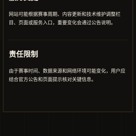
网站可能根据赛事周期、内容更新和技术维护调整栏
目、页面或服务入口，重要变化会通过公告说明。
责任限制
由于赛事时间、数据来源和网络环境可能变化，用户应
结合官方公告和页面提示核对关键信息。