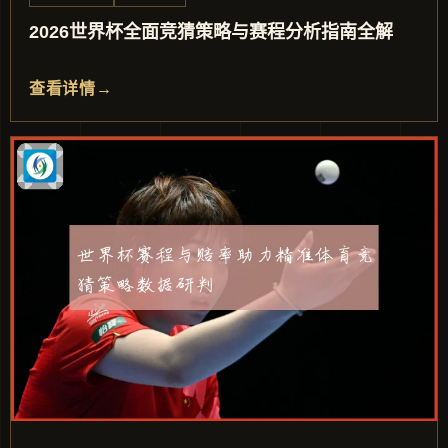
2026世界杯全面竞猜策略与赛程分析指南全解
查看详情→