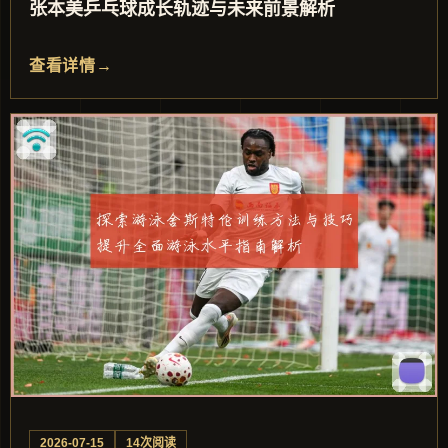
张本美乒乓球成长轨迹与未来前景解析
查看详情→
2026-07-15
14次阅读