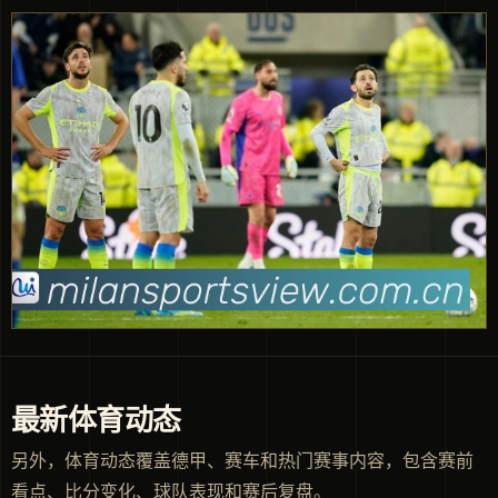
最新体育动态
另外，体育动态覆盖德甲、赛车和热门赛事内容，包含赛前
看点、比分变化、球队表现和赛后复盘。