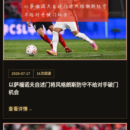
2026-07-17
16次阅读
以萨福诺夫自述门将风格朗斯防守不给对手破门
机会
查看详情→