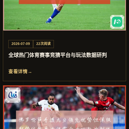
2026-07-09
22次阅读
全球热门体育赛事竞猜平台与玩法数据研判
查看详情→