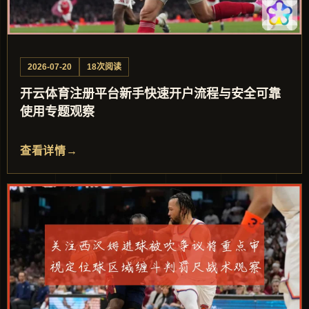
2026-07-20
18次阅读
开云体育注册平台新手快速开户流程与安全可靠
使用专题观察
查看详情→