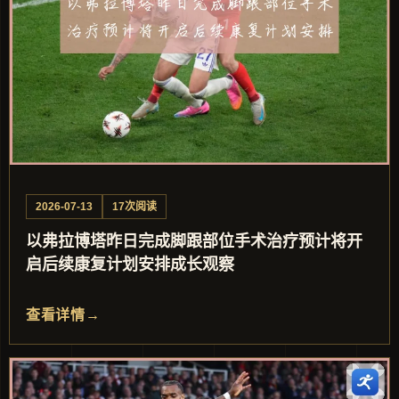
2026-07-13
17次阅读
以弗拉博塔昨日完成脚跟部位手术治疗预计将开
启后续康复计划安排成长观察
查看详情→