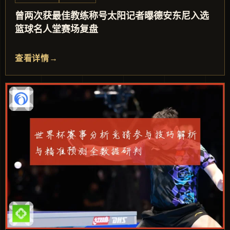
曾两次获最佳教练称号太阳记者曝德安东尼入选
篮球名人堂赛场复盘
查看详情→