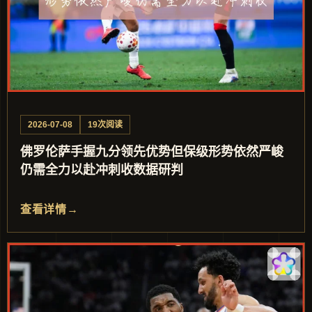
2026-07-08
19次阅读
佛罗伦萨手握九分领先优势但保级形势依然严峻
仍需全力以赴冲刺收数据研判
查看详情→