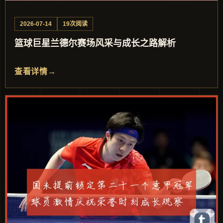
2026-07-14
19次阅读
篮球巨星兰德尔赛场风采与成长之路解析
查看详情→